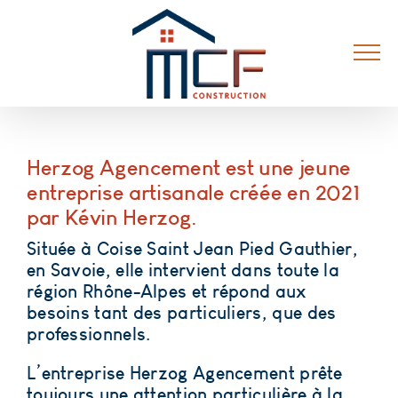
Passer
au
contenu
Herzog Agencement est une jeune
entreprise artisanale créée en 2021
par Kévin Herzog.
Située à Coise Saint Jean Pied Gauthier,
en
Savoie
, elle intervient dans toute la
région Rhône-Alpes
et répond aux
besoins tant des
particuliers
,
que
des
professionnels.
L’entreprise Herzog Agencement prête
toujours une attention particulière à la